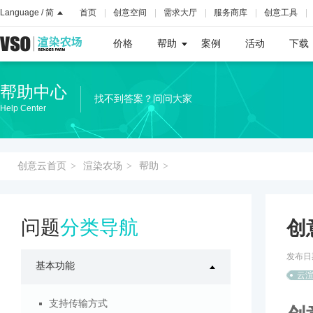
Language / 简
首页
创意空间
需求大厅
服务商库
创意工具
价格
帮助
案例
活动
下载
帮助中心
找不到答案？问问大家
Help Center
创意云首页
>
渲染农场
>
帮助
>
问题
分类导航
创
发布日期: 
基本功能
云
支持传输方式