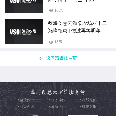
16577
蓝海创意云渲染农场双十二
巅峰钜惠 | 错过再等明年……
(已结束)
1875
返回渲媒体主页
蓝海创意云渲染服务号
监控作业
任务操作
在线充值
渲染咨询
最新活动
微信客服